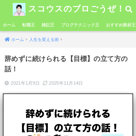
スコウスのブロごうぜ！
ホーム
転職王
雑記王
ブログテクニック王
おすすめ教材王
ホーム
人生を変える術
辞めずに続けられる【目標】の立て方の
話！
2021年1月9日
2025年11月14日