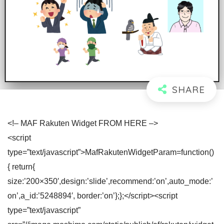
<!– MAF Rakuten Widget FROM HERE –>
<script
type=”text/javascript”>MafRakutenWidgetParam=function()
{ return{
size:’200×350′,design:’slide’,recommend:’on’,auto_mode:’
on’,a_id:’5248894′, border:’on’};};</script><script
type=”text/javascript”