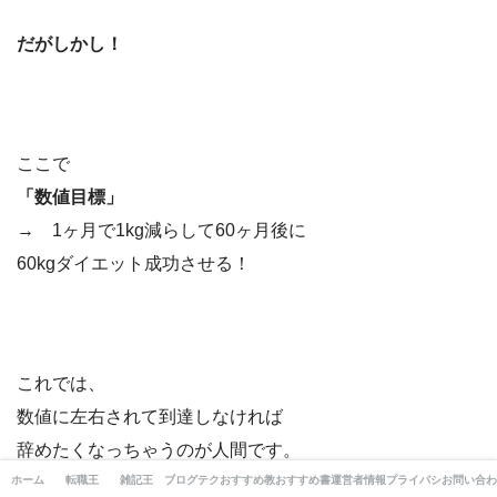
だがしかし！
ここで
「数値目標」
→ 1ヶ月で1kg減らして60ヶ月後に
60kgダイエット成功させる！
これでは、
数値に左右されて到達しなければ
辞めたくなっちゃうのが人間です。
ホーム
転職王
雑記王
ブログテクニック王
おすすめ教材王
おすすめ書籍王
運営者情報
プライバシーポリシー
お問い合わ