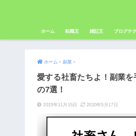
ホーム
転職王
雑記王
ブログテ
ホーム
副業
愛する社畜たちよ！副業を
の7選！
2019年11月15日
2020年5月17日