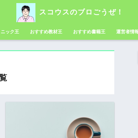
スコウスのブロごうぜ！
クニック王
おすすめ教材王
おすすめ書籍王
運営者情
覧