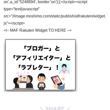
on’,a_id:’5248894′, border:’on’};};</script><script
type=”text/javascript”
src=”//image.moshimo.com/static/publish/af/rakuten/widget.
js”></script>
<!– MAF Rakuten Widget TO HERE –>
SHARE