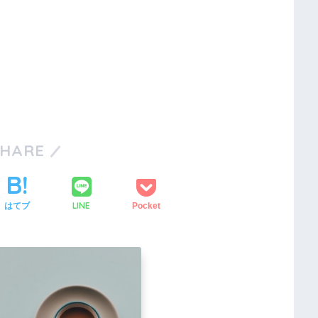
SHARE
LINE
はてブ
Pocket