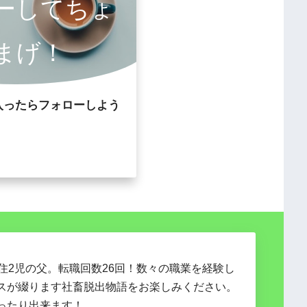
ーしてちょ
まげ！
入ったらフォローしよう
在住2児の父。転職回数26回！数々の職業を経験し
スが綴ります社畜脱出物語をお楽しみください。
ったり出来ます！