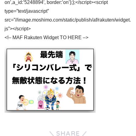
on’,a_id:’5248894′, border:’on’};};</script><script
type=”text/javascript”
src=”//image.moshimo.com/static/publish/af/rakuten/widget.
js”></script>
<!– MAF Rakuten Widget TO HERE –>
SHARE