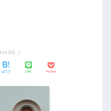
SHARE
LINE
はてブ
Pocket