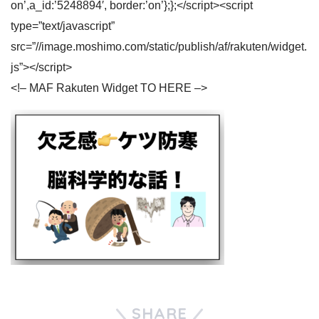
on’,a_id:’5248894′, border:’on’};};</script><script
type=”text/javascript”
src=”//image.moshimo.com/static/publish/af/rakuten/widget.
js”></script>
<!– MAF Rakuten Widget TO HERE –>
SHARE